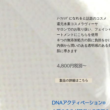
ﾉｰﾌｧﾝﾃﾞになれると話題のコスメ
還元水素コスメラヴィーサ
サロンでのお取り扱い、フェイシ
ートメントにこちらを使用
８つの無添加処方の肌に負担をか
内側から潤いのある透明感のある
肌に導きます
4,800円税別～
製品の詳細はこちら
DNAアクティベーション®