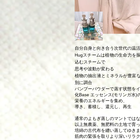
自分自身と向き合う次世代の温
Hugスチームは植物の生命力を
込むスチームで
思考や波動が変わる
植物の抽出液とミネラルが豊富
別に調合
バンブーパウダーで蒸す状態を
化Base エッセンス(モリンガ水
栄養のエネルギーを集め、
導き、蓄積し、還元し、再生
通常のよもぎ蒸しのマントではな
以上無農薬、無肥料の土地で育
培綿の古代布を纏い蒸してゆき
筋肉の緊張を取りより深いリラ