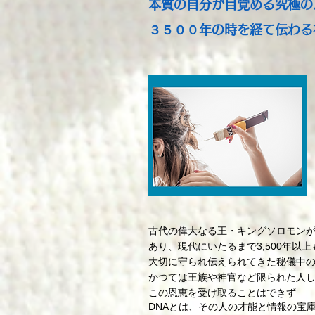
本質の自分が目覚める究極の
３５００年の時を経て伝わる
古代の偉大なる王・キングソロモン
あり、現代にいたるまで3,500年以上
大切に守られ伝えられてきた秘儀中
かつては王族や神官など限られた人
この恩恵を受け取ることはできず
DNAとは、その人の才能と情報の宝