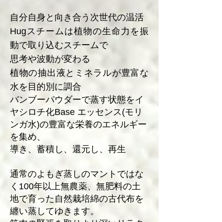
自分自身と向き合う次世代の温活
Hugスチームは植物の生命力を振
動で取り込むスチームで
思考や波動が変わる
植物の抽出液とミネラルが豊富な
水を目的別に調合
バンブーパウダーで蒸す状態をイ
ヤシロチ化Base エッセンス(モリ
ンガ水)の豊富な栄養のエネルギー
を集め、
導き、蓄積し、還元し、再生
通常のよもぎ蒸しのマントではな
く100年以上無農薬、無肥料の土
地で育った自然栽培綿の古代布を
纏い蒸してゆきます。