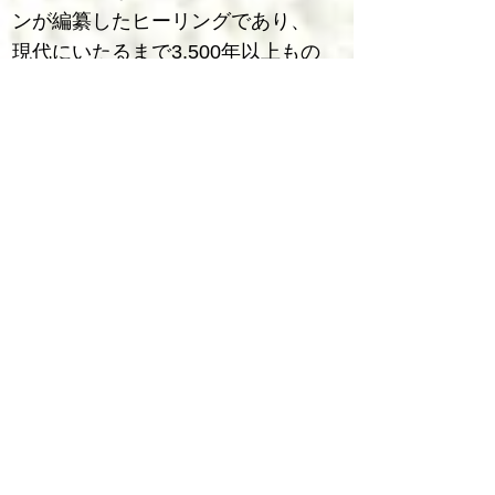
ンが編纂したヒーリングであり、
現代にいたるまで3,500年以上もの
間
大切に守られ伝えられてきた秘儀
中の秘儀。
かつては王族や神官など限られた
人しか
この恩恵を受け取ることはできず
DNAとは、その人の才能と情報の
宝庫。
クリスタルワンドによって、
人間のエーテル体（見えない部分
の肉体）に存在する
人間の24本のDNAのうちの22本を
活性化させ
​眠っているあなたの才能、潜在能
力や個性を呼び覚まします