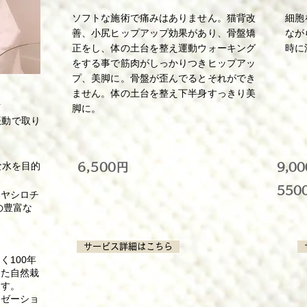
ソフトな施術で痛みはありません。猫背改
細胞
善、小尻ヒップアップ効果があり、骨盤矯
なが
正をし、体の土台を整え運動ウォーキング
時に
をする事で筋肉がしっかりつきヒップアッ
プ、美脚に。骨盤が歪んでるとそれができ
ません。体の土台を整え下半身すっきり美
活
脚に。
振動で取り
な水を目的
6,500円
9,0
550
イヤシロチ
)の豊富な
サービス詳細はこちら
く100年
った自然栽
ます。
クゼーショ