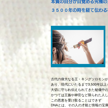
本質の自分が目覚める究極の
３５００年の時を経て伝わる
古代の偉大なる王・キングソロモン
あり、現代にいたるまで3,500年以上
大切に守られ伝えられてきた秘儀中
かつては王族や神官など限られた人
この恩恵を受け取ることはできず
DNAとは、その人の才能と情報の宝