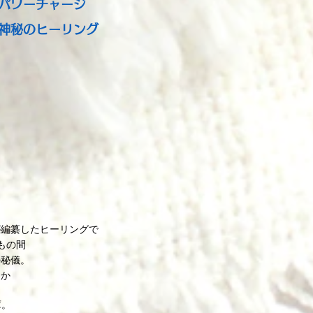
パワーチャージ
神秘のヒーリング
が編纂したヒーリングで
もの間
の秘儀。
しか
庫。