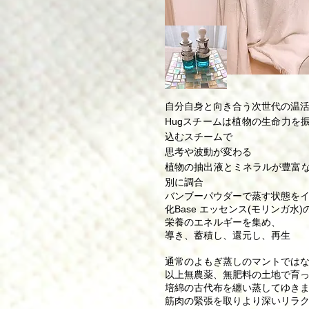
自分自身と向き合う次世代の温
Hugスチームは植物の生命力を
込むスチームで
思考や波動が変わる
植物の抽出液とミネラルが豊富
別に調合
バンブーパウダーで蒸す状態を
化Base エッセンス(モリンガ水
栄養のエネルギーを集め、
導き、蓄積し、還元し、再生
通常のよもぎ蒸しのマントではな
以上無農薬、無肥料の土地で育
培綿の古代布を纏い蒸してゆき
筋肉の緊張を取りより深いリラ