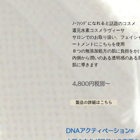
ﾉｰﾌｧﾝﾃﾞになれると話題のコスメ
還元水素コスメラヴィーサ
サロンでのお取り扱い、フェイシ
ートメントにこちらを使用
８つの無添加処方の肌に負担をか
内側から潤いのある透明感のある
肌に導きます
4,800円税別～
製品の詳細はこちら
DNAアクティベーション®