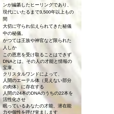
ンが編纂したヒーリングであり、
現代にいたるまで3,500年以上もの
間
大切に守られ伝えられてきた秘儀
中の秘儀。
かつては王族や神官など限られた
人しか
この恩恵を受け取ることはできず
DNAとは、その人の才能と情報の
宝庫。
クリスタルワンドによって、
人間のエーテル体（見えない部分
の肉体）に存在する
人間の24本のDNAのうちの22本を
活性化させ
​眠っているあなたの才能、潜在能
力や個性を呼び覚まします