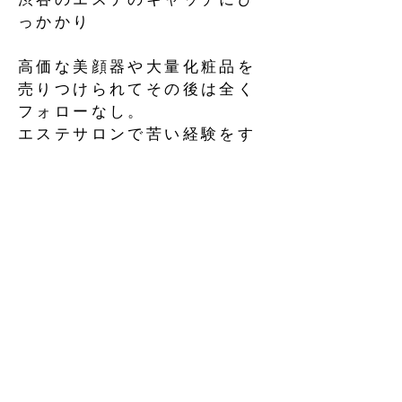
っかかり
高価な美顔器や大量化粧品を
売りつけられてその後は全く
フォローなし。
エステサロンで苦い経験をす
る
３０歳で大手エステサロンに
エステティシャンとして勤
務。
販売実績全国で上位
アットホームで心からリラッ
クスできる
お客様の肌の悩みを解決し喜
んでもらえる