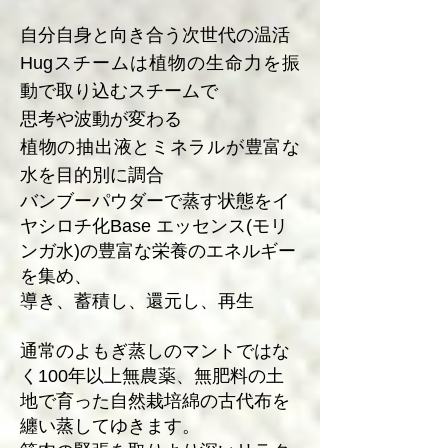
自分自身と向き合う次世代の温活
Hugスチームは植物の生命力を振
動で取り込むスチームで
思考や波動が変わる
植物の抽出液とミネラルが豊富な
水を目的別に調合
バンブーパウダーで蒸す状態をイ
ヤシロチ化Base エッセンス(モリ
ンガ水)の豊富な栄養のエネルギー
を集め、
導き、蓄積し、還元し、再生
通常のよもぎ蒸しのマントではな
く100年以上無農薬、無肥料の土
地で育った自然栽培綿の古代布を
纏い蒸してゆきます。