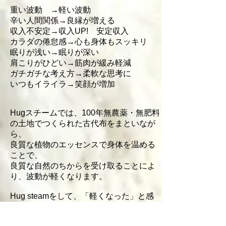
重い波動 →軽い波動
辛い人間関係→良縁が増える
収入不安定→収入UP! 安定収入
カラダの倦怠感→心も身体もスッキリ
眠りが浅い→眠りが深い
肩こりがひどい→筋肉が緩み軽減
ガチガチな考え方→柔軟な思考に
いつもイライラ→笑顔が増加
Hugスチームでは、100年無農薬・無肥料
の土地でつくられた古代布をまといなが
ら、
良質な植物のエッセンスで身体を温める
ことで、
良質な自然のちからを受け取ることによ
り、波動が軽くなります。
Hug steamをして、「軽くなった」と感
じるポイントですね！